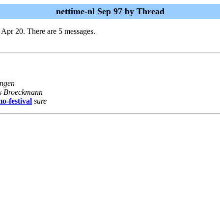
nettime-nl Sep 97 by Thread
 Apr 20. There are 5 messages.
Ingen
s Broeckmann
o-festival
sure