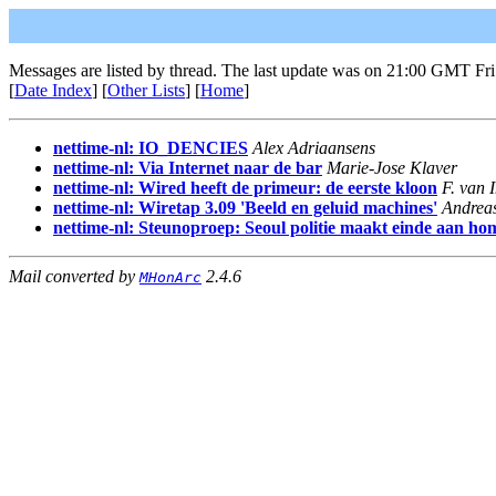
Messages are listed by thread. The last update was on 21:00 GMT Fri
[
Date Index
] [
Other Lists
] [
Home
]
nettime-nl: IO_DENCIES
Alex Adriaansens
nettime-nl: Via Internet naar de bar
Marie-Jose Klaver
nettime-nl: Wired heeft de primeur: de eerste kloon
F. van 
nettime-nl: Wiretap 3.09 'Beeld en geluid machines'
Andrea
nettime-nl: Steunoproep: Seoul politie maakt einde aan hom
Mail converted by
2.4.6
MHonArc