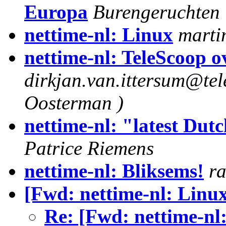
Europa
Burengeruchten
nettime-nl: Linux
martin
nettime-nl: TeleScoop o
dirkjan.van.ittersum@tel
Oosterman )
nettime-nl: "latest Dut
Patrice Riemens
nettime-nl: Bliksems!
r
[Fwd: nettime-nl: Linu
Re: [Fwd: nettime-nl