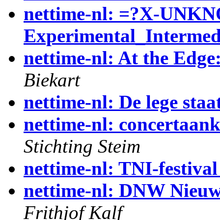
nettime-nl: =?X-UNK
Experimental_Interme
nettime-nl: At the Edge:
Biekart
nettime-nl: De lege staa
nettime-nl: concertaan
Stichting Steim
nettime-nl: TNI-festiva
nettime-nl: DNW Nieuwsb
Frithjof Kalf