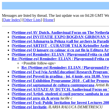
Messages are listed by thread. The last update was on 04:28 GMT We
[
Date Index
] [
Other Lists
] [
Home
]
[Nettime-ro] AV Dutch. Audiovisual Focus on The Netherl
[Nettime-ro] INVITATIE EXPO BOGDAN GIRBOVAN
[Nettime-ro] Adunarea la Peluza (call for archers la Paradi
[Nettime-ro] ARTIST - CURATOR TALK Kristoffer Ardena
[Nettime-ro] O lansare cu caimac si cu zat fin la Editura Ar
[Nettime-ro] Reminder: ELIAN / Playground:Fetita cu chibr
Re: [Nettime-ro] Reminder: ELIAN / Playground:Fetita cu c
<Possible follow-ups>
Re: [Nettime-ro] Reminder: ELIAN / Playground:Fetit
[Nettime-ro] Fwd [via Art&Education] Research Program La
[Nettime-ro] Povesti in gradina - joi, 4 iunie, ora 18.00, Ve
[Nettime-ro] Exhibition Programme 2010 - Call for Proposa
[Nettime-ro] saptamanal de cultura contemporana
Artisti 
[Nettime-ro] ASTAZI! AV DUTCH. Audiovisual Focus on T
[Nettime-ro] Artisti, studenti si copii pornesc sambata in ca
[Nettime-ro] zero six & seven
lucille c
[Nettime-ro] Fwd: Public Invitation for Invest Lectures 20
[Nettime-ro] Invitatie,
ILARIA RALUCA DEMETRESCU