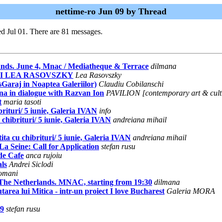
nettime-ro Jun 09 by Thread
d Jul 01. There are 81 messages.
ands. June 4, Mnac / Mediatheque & Terrace
dilmana
 SI LEA RASOVSZKY
Lea Rasovszky
sGaraj in Noaptea Galeriilor)
Claudiu Cobilanschi
 in dialogue with Razvan Ion
PAVILION [contemporary art & cult
t
maria tasoti
ituri/ 5 iunie, Galeria IVAN
info
hibrituri/ 5 iunie, Galeria IVAN
andreiana mihail
a cu chibrituri/ 5 iunie, Galeria IVAN
andreiana mihail
 Seine: Call for Application
stefan rusu
rde Cafe
anca rujoiu
ls
Andrei Siclodi
Romani
he Netherlands. MNAC, starting from 19:30
dilmana
utarea lui Mitica - intr-un proiect I love Bucharest
Galeria MORA
09
stefan rusu