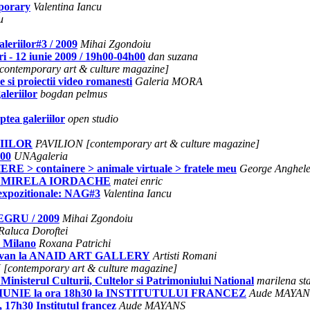
mporary
Valentina Iancu
u
riilor#3 / 2009
Mihai Zgondoiu
ri - 12 iunie 2009 / 19h00-04h00
dan suzana
ontemporary art & culture magazine]
 si proiectii video romanesti
Galeria MORA
leriilor
bogdan pelmus
tea galeriilor
open studio
RIILOR
PAVILION [contemporary art & culture magazine]
h00
UNAgaleria
> containere > animale virtuale > fratele meu
George Anghel
D:::MIRELA IORDACHE
matei enric
i expozitionale: NAG#3
Valentina Iancu
EGRU / 2009
Mihai Zgondoiu
Raluca Doroftei
a Milano
Roxana Patrichi
 Radvan la ANAID ART GALLERY
Artisti Romani
[contemporary art & culture magazine]
Ministerul Culturii, Cultelor si Patrimoniului National
marilena st
17 IUNIE la ora 18h30 la INSTITUTULUI FRANCEZ
Aude MAYAN
17h30 Institutul francez
Aude MAYANS