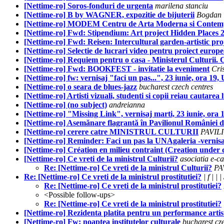
[Nettime-ro] Soros-fonduri de urgenta
marilena stanciu
[Nettime-ro] B by WAGNER, expozitie de bijuterii
Bogdan 
[Nettime-ro] MODEM Centru de Arta Moderna si Contem
[Nettime-ro] Fwd: Stipendium: Art project Hidden Places 2
[Nettime-ro] Fwd: Reisen: Intercultural garden-artistic pro
[Nettime-ro] Selectie de lucrari video pentru proiect europ
[Nettime-ro] Requiem pentru o casa - Ministerul Culturii. C
[Nettime-ro] Fwd: BOOKFEST - invitatie la eveniment
Cri
[Nettime-ro] fw: vernisaj "faci un pas...", 23 iunie, ora 19
[Nettime-ro] o seara de blues-jazz
bucharest czech centres
[Nettime-ro] Artisti vizuali, studenti si copii reiau cautare
[Nettime-ro] (no subject)
andreianna
[Nettime-ro] "Missing Link", vernisaj marti, 23 iunie, ora 
[Nettime-ro] Asemănare flagrantă în Pavilionul României di
[Nettime-ro] cerere catre MINISTRUL CULTURII
PAVILI
[Nettime-ro] Reminder: Faci un pas la UNAgaleria -vernis
[Nettime-ro] Création en milieu contraint (Creation under c
[Nettime-ro] Ce vreti de la ministrul Culturii?
asociatia e-ca
Re: [Nettime-ro] Ce vreti de la ministrul Culturii?
PA
Re: [Nettime-ro] Ce vreti de la ministrul prostitutiei?
| f | | |
Re: [Nettime-ro] Ce vreti de la ministrul prostitutiei?
<Possible follow-ups>
Re: [Nettime-ro] Ce vreti de la ministrul prostitutiei?
[Nettime-ro] Rezidenta platita pentru un performance arti
[Nettime-ro] Fw: noaptea institutelor culturale
bucharest cz