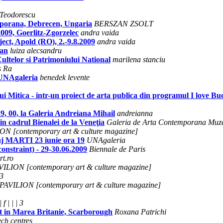
Teodorescu
porana, Debrecen, Ungaria
BERSZAN ZSOLT
009, Goerlitz-Zgorzelec
andra vaida
ject, Apold (RO), 2.-9.8.2009
andra vaida
ean
luiza alecsandru
ultelor si Patrimoniului National
marilena stanciu
s Ra
, UNAgaleria
benedek levente
a lui Mitica - intr-un proiect de arta publica din programul I love Bu
19, 00, la Galeria Andreiana Mihail
andreianna
n cadrul Bienalei de la Veneţia
Galeria de Arta Contemporana Muze
ON [contemporary art & culture magazine]
aj MARTI 23 iunie ora 19
UNAgaleria
onstraint) - 29-30.06.2009
Biennale de Paris
rt.ro
VILION [contemporary art & culture magazine]
 3
PAVILION [contemporary art & culture magazine]
| f | | | 3
st in Marea Britanie, Scarborough
Roxana Patrichi
ech centres