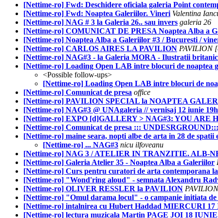
[Nettime-ro] Fwd: Deschidere oficiala galeria Point conte
[Nettime-ro] Fwd: Noaptea Galeriilor. Vineri
Valentina Ianc
[Nettime-ro] NAG # 3 la Galeria 26.. sau invers
galeria 26
[Nettime-ro] COMUNICAT DE PRESA Noaptea Alba a Gale
[Nettime-ro] Noaptea Alba a Galeriilor #3 / Bucuresti / vine
[Nettime-ro] CARLOS AIRES LA PAVILION
PAVILION [c
[Nettime-ro] NAG#3 - la Galeria MORA - Ilustratii britanice
[Nettime-ro] Loading Open LAB intre blocuri de noaptea ga
<Possible follow-ups>
[Nettime-ro] Loading Open LAB intre blocuri de noap
[Nettime-ro] Comunicat de presa
office
[Nettime-ro] PAVILION SPECIAL la NOAPTEA GALE
[Nettime-ro] NAG#3 @ UNAgaleria // vernisaj 12 iunie 19
[Nettime-ro] EXPO [d]GALLERY > NAG#3: YOU ARE HERE 
[Nettime-ro] Comunicat de presa ::: UNDESRGROUN
[Nettime-ro] maine seara, nopti albe de arta in 28 de spati
[Nettime-ro] ... NAG#3
nicu ilfoveanu
[Nettime-ro] NAG 3 / ATELIER IN TRANZITIE. ALB-N
[Nettime-ro] Galeria Atelier 35 - Noaptea Alba a Galeriilor
[Nettime-ro] Curs pentru curatori de arta contemporana l
[Nettime-ro] "Wond'ring aloud" - semnata Alexandru
[Nettime-ro] OLIVER RESSLER la PAVILION
PAVILION 
[Nettime-ro] "Omul darama locul" - o campanie initiata de 
[Nettime-ro] intalnirea cu Hubert Haddad MIERCURI 
[Nettime-ro] lectura muzicala Martin PAGE JOI 18 IUNIE, 