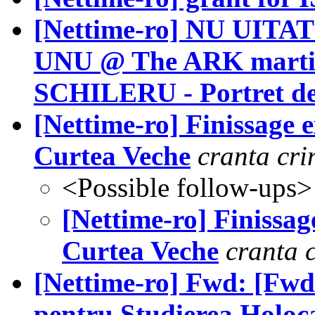
[Nettime-ro] NU UITAT
UNU @ The ARK marti 2
SCHILERU - Portret de
[Nettime-ro] Finissage
Curtea Veche
cranta cri
<Possible follow-ups>
[Nettime-ro] Finissa
Curtea Veche
cranta 
[Nettime-ro] Fwd: [Fwd:
pentru Studierea Holoc