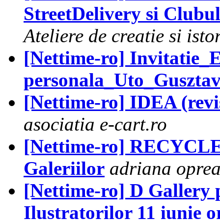
StreetDelivery si Clubu
Ateliere de creatie si isto
[Nettime-ro] Invitatie_
personala_Uto_Gusztav
[Nettime-ro] IDEA (revis
asociatia e-cart.ro
[Nettime-ro] RECYCLE
Galeriilor
adriana opre
[Nettime-ro] D Gallery 
Ilustratorilor 11 iunie o