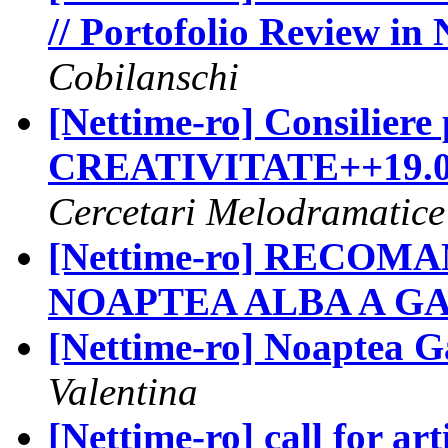
// Portofolio Review in 
Cobilanschi
[Nettime-ro] Consiliere
CREATIVITATE++19.0
Cercetari Melodramatice
[Nettime-ro] RECOM
NOAPTEA ALBA A GA
[Nettime-ro] Noaptea Gal
Valentina
[Nettime-ro] call for art