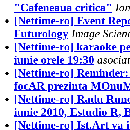
"Cafeneaua critica"
Io
[Nettime-ro] Event Rep
Futurology
Image Scien
[Nettime-ro] karaoke pe
iunie orele 19:30
asociat
[Nettime-ro] Reminder: 
focAR prezinta MOnuM
[Nettime-ro] Radu Runc
iunie 2010, Estudio R, 
[Nettime-ro] Ist.Art va 