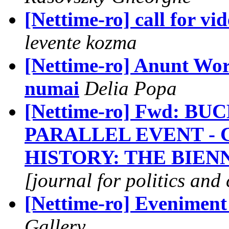
[Nettime-ro] call for vi
levente kozma
[Nettime-ro] Anunt Wo
numai
Delia Popa
[Nettime-ro] Fwd: B
PARALLEL EVENT -
HISTORY: THE BIEN
[journal for politics and 
[Nettime-ro] Eveniment
Gallery