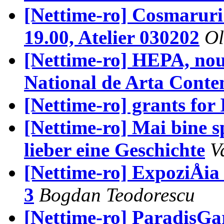
[Nettime-ro] Cosmaruri
19.00, Atelier 030202
Ol
[Nettime-ro] HEPA, nou
National de Arta Cont
[Nettime-ro] grants for
[Nettime-ro] Mai bine s
lieber eine Geschichte
V
[Nettime-ro] ExpoziÅia
3
Bogdan Teodorescu
[Nettime-ro] ParadisGar