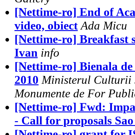
[Nettime-ro] End of Acad
video, obiect
Ada Micu
[Nettime-ro] Breakfast 
Ivan
info
[Nettime-ro] Bienala de 
2010
Ministerul Culturii
Monumente de For Publi
[Nettime-ro] Fwd: Imp
- Call for proposals Sa
[Nettime-ro] grant for 