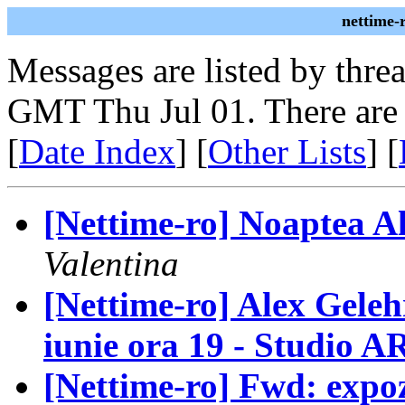
nettime-
Messages are listed by thre
GMT Thu Jul 01. There are
[
Date Index
] [
Other Lists
] [
[Nettime-ro] Noaptea Al
Valentina
[Nettime-ro] Alex Gelehr
iunie ora 19 - Studio 
[Nettime-ro] Fwd: expozi