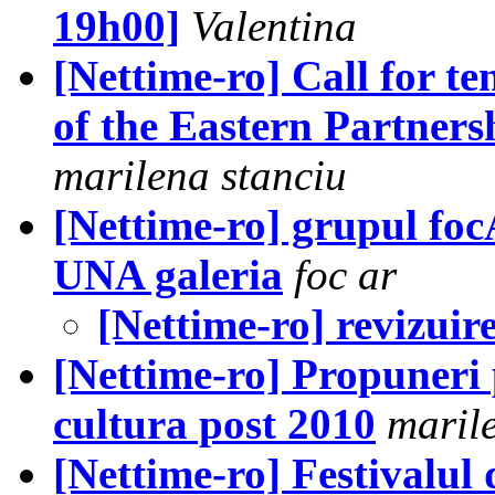
19h00]
Valentina
[Nettime-ro] Call for te
of the Eastern Partner
marilena stanciu
[Nettime-ro] grupul f
UNA galeria
foc ar
[Nettime-ro] revizui
[Nettime-ro] Propuneri
cultura post 2010
maril
[Nettime-ro] Festivalul 