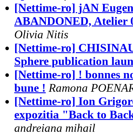
[Nettime-ro] jAN Eug
ABANDONED, Atelier 030
Olivia Nitis
[Nettime-ro] CHISINAU-
Sphere publication lau
[Nettime-ro] ! bonnes no
bune !
Ramona POENA
[Nettime-ro] Ion Grigor
expozitia "Back to Back
andreiana mihail