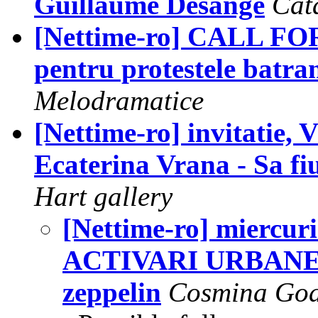
Guillaume Desange
Cat
[Nettime-ro] CALL FOR 
pentru protestele batran
Melodramatice
[Nettime-ro] invitatie, 
Ecaterina Vrana - Sa fi
Hart gallery
[Nettime-ro] miercuri
ACTIVARI URBANE in
zeppelin
Cosmina Go