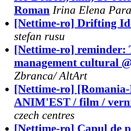
Roman
Irina Elena Para
[Nettime-ro] Drifting Id
stefan rusu
[Nettime-ro] reminder: T
management cultural @
Zbranca/ AltArt
[Nettime-ro] [Romania
ANIM'EST / film / verni
czech centres
[Nettime-ro] Capul de p