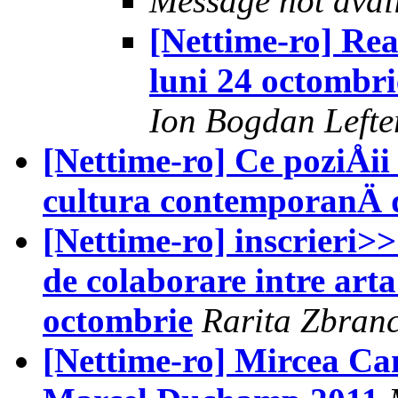
Message not avai
[Nettime-ro] Rea
luni 24 octombri
Ion Bogdan Lefte
[Nettime-ro] Ce poziÅii
cultura contemporanÄ
[Nettime-ro] inscrieri>
de colaborare intre arta
octombrie
Rarita Zbranc
[Nettime-ro] Mircea Can