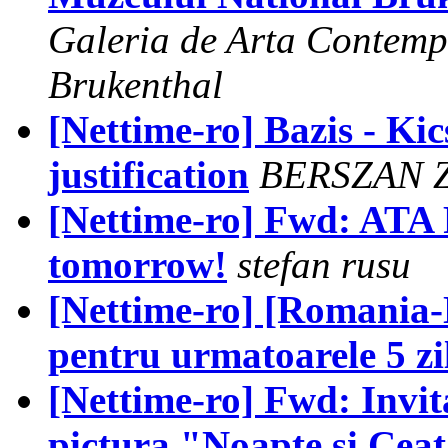
Galeria de Arta Contem
Brukenthal
[Nettime-ro] Bazis - Kic
justification
BERSZAN 
[Nettime-ro] Fwd: ATA F
tomorrow!
stefan rusu
[Nettime-ro] [Romania-
pentru urmatoarele 5 zi
[Nettime-ro] Fwd: Invita
pictura "Noapte si Ceata