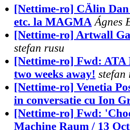
[Nettime-ro] CÄlin Dan
etc. la MAGMA
Ágnes E
[Nettime-ro] Artwall Ga
stefan rusu
[Nettime-ro] Fwd: ATA F
two weeks away!
stefan
[Nettime-ro] Venetia P
in conversatie cu Ion G
[Nettime-ro] Fwd: 'Cho
Machine Raum / 13 Oct