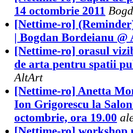
14 octombrie 2011
Bogd
[Nettime-ro] (Remi
| Bogdan Bordeianu @
[Nettime-ro] orasul vizi
de arta pentru spatii pu
AltArt
[Nettime-ro] Anetta Mo
Ion Grigorescu la Salonu
octombrie, ora 19.00
al
[Nettime-ro] workshop 