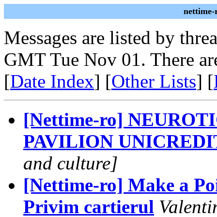
nettime-
Messages are listed by thre
GMT Tue Nov 01. There are
[
Date Index
] [
Other Lists
] [
[Nettime-ro] NEURO
PAVILION UNICREDI
and culture]
[Nettime-ro] Make a Poi
Privim cartierul
Valenti