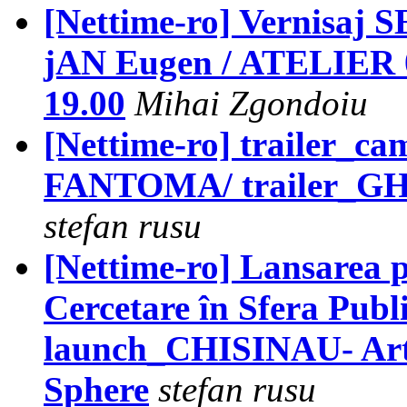
[Nettime-ro] Vernis
jAN Eugen / ATELIER 0
19.00
Mihai Zgondoiu
[Nettime-ro] trailer_
FANTOMA/ trailer_G
stefan rusu
[Nettime-ro] Lansarea
Cercetare în Sfera Publ
launch_CHISINAU- Art,
Sphere
stefan rusu