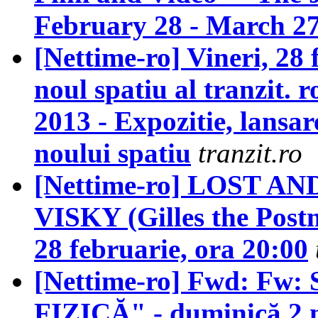
February 28 - March 27
[Nettime-ro] Vineri, 28 
noul spatiu al tranzit. ro
2013 - Expozitie, lansar
noului spatiu
tranzit.ro
[Nettime-ro] LOST AN
VISKY (Gilles the Postma
28 februarie, ora 20:00
[Nettime-ro] Fwd: Fw:
FIZICĂ" - duminică 2 m