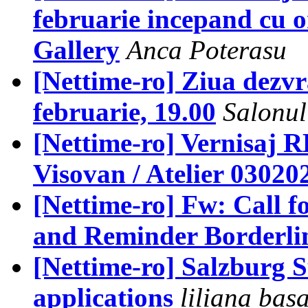
februarie incepand cu o
Gallery
Anca Poterasu
[Nettime-ro] Ziua dezvraj
februarie, 19.00
Salonul
[Nettime-ro] Vernisaj
Visovan / Atelier 03020
[Nettime-ro] Fw: Call f
and Reminder Borderli
[Nettime-ro] Salzburg 
applications
liliana bas