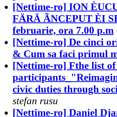
[Nettime-ro] ION ÈU
FÄRÄ ÃNCEPUT ÈI SFÃR
februarie, ora 7.00 p.m
[Nettime-ro] De cinci or
& Cum sa faci primul m
[Nettime-ro] Fthe list of
participants_"Reimagin
civic duties through soc
stefan rusu
[Nettime-ro] Daniel Djam