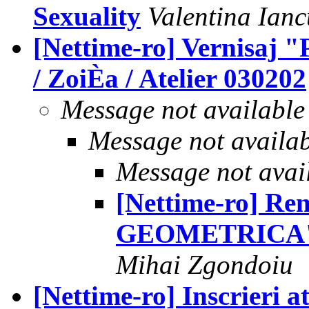
Sexuality
Valentina Ianc
[Nettime-ro] Vernis
/ ZoiÈa / Atelier 030202
Message not available
Message not availa
Message not avai
[Nettime-ro] R
GEOMETRICA" / 
Mihai Zgondoiu
[Nettime-ro] Inscrieri a