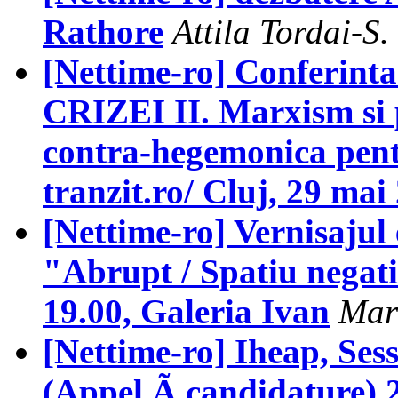
Rathore
Attila Tordai-S.
[Nettime-ro] Conferi
CRIZEI II. Marxism si 
contra-hegemonica pent
tranzit.ro/ Cluj, 29 mai
[Nettime-ro] Vernisajul
"Abrupt / Spatiu negati
19.00, Galeria Ivan
Mar
[Nettime-ro] Iheap, Sess
(Appel Ã candidature) 