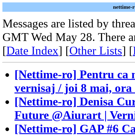
nettime-
Messages are listed by thre
GMT Wed May 28. There ar
[
Date Index
] [
Other Lists
] [
[Nettime-ro] Pentru ca 
vernisaj / joi 8 mai, ora
[Nettime-ro] Denisa Curt
Future @Aiurart | Verni
[Nettime-ro] GAP #6 Ca