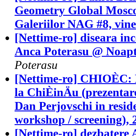
Geometry Global Mosc
Galeriilor NAG #8, vine
[Nettime-ro] diseara in
Anca Poterasu @ Noapte
Poterasu
[Nettime-ro] CHIOÈC: 
la ChiÈinÄu (prezentare
Dan Perjovschi in resid
workshop / screening), 
[Nettime-ro] dezbatere