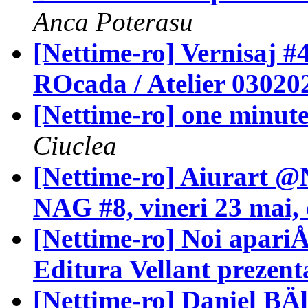
Anca Poterasu
[Nettime-ro] Vernisaj 
ROcada / Atelier 03020
[Nettime-ro] one minute
Ciuclea
[Nettime-ro] Aiurart @
NAG #8, vineri 23 mai, 
[Nettime-ro] Noi apariÅ
Editura Vellant prezenta
[Nettime-ro] Daniel BÄ