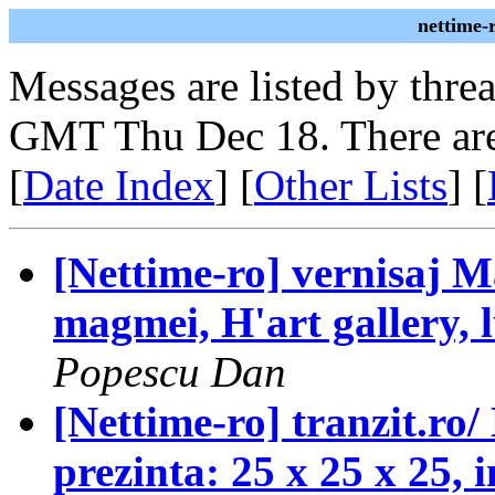
nettime-
Messages are listed by thre
GMT Thu Dec 18. There are
[
Date Index
] [
Other Lists
] [
[Nettime-ro] vernisaj 
magmei, H'art gallery, 
Popescu Dan
[Nettime-ro] tranzit.ro/ 
prezinta: 25 x 25 x 25, i