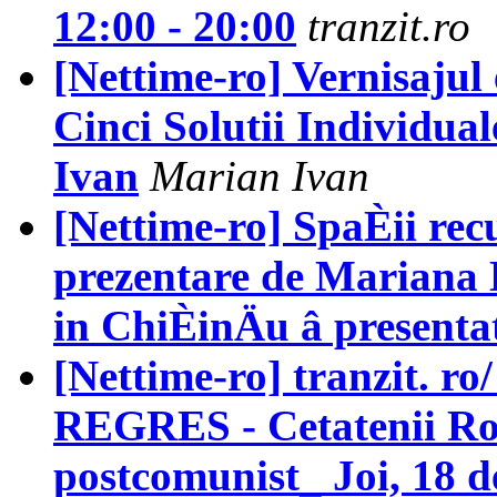
12:00 - 20:00
tranzit.ro
[Nettime-ro] Vernisajul 
Cinci Solutii Individual
Ivan
Marian Ivan
[Nettime-ro] SpaÈii re
prezentare de Mariana
in ChiÈinÄu â presentat
[Nettime-ro] tranzit. 
REGRES - Cetatenii Rom
postcomunist_ Joi, 18 d