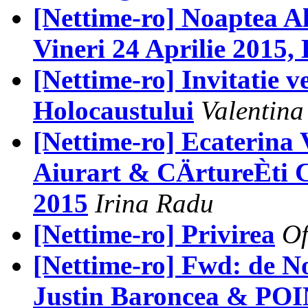
[Nettime-ro] Noaptea Al
Vineri 24 Aprilie 2015, 
[Nettime-ro] Invitatie 
Holocaustului
Valentina
[Nettime-ro] Ecaterina 
Aiurart & CÄrtureÈti Ca
2015
Irina Radu
[Nettime-ro] Privirea
Of
[Nettime-ro] Fwd: de No
Justin Baroncea & POI