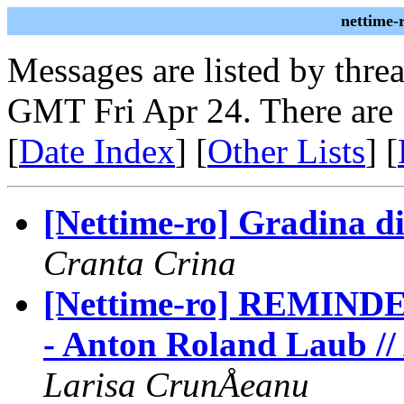
nettime-
Messages are listed by thre
GMT Fri Apr 24. There are 
[
Date Index
] [
Other Lists
] [
[Nettime-ro] Gradina di
Cranta Crina
[Nettime-ro] REMINDER
- Anton Roland Laub // 
Larisa CrunÅeanu