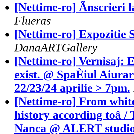
[Nettime-ro] Ãnscrieri
Flueras
[Nettime-ro] Expozitie
DanaARTGallery
[Nettime-ro] Vernisaj: 
exist. @ SpaÈiul Aiura
22/23/24 aprilie > 7pm.
[Nettime-ro] From white
history according toâ /
Nanca @ ALERT studio