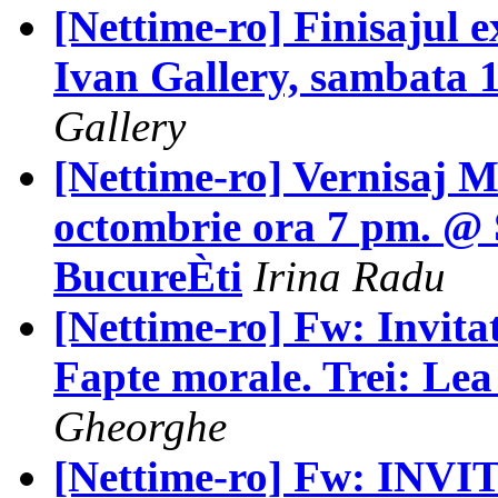
[Nettime-ro] Finisajul e
Ivan Gallery, sambata 
Gallery
[Nettime-ro] Vernisaj M
octombrie ora 7 pm. @ S
BucureÈti
Irina Radu
[Nettime-ro] Fw: Invita
Fapte morale. Trei: Le
Gheorghe
[Nettime-ro] Fw: INVIT