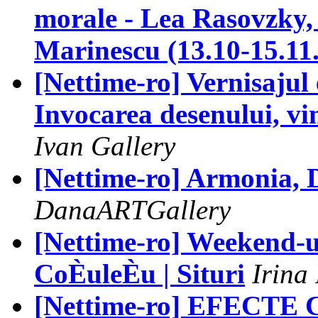
morale - Lea Rasovzky
Marinescu (13.10-15.11
[Nettime-ro] Vernisajul 
Invocarea desenului, vi
Ivan Gallery
[Nettime-ro] Armonia, D
DanaARTGallery
[Nettime-ro] Weekend-ul
CoÈuleÈu | Situri
Irina
[Nettime-ro] EFECT