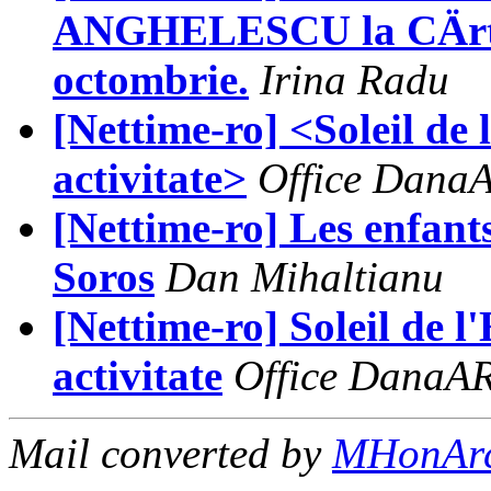
ANGHELESCU la CÄrtur
octombrie.
Irina Radu
[Nettime-ro] <Soleil de 
activitate>
Office Dana
[Nettime-ro] Les enfant
Soros
Dan Mihaltianu
[Nettime-ro] Soleil de l
activitate
Office DanaA
Mail converted by
MHonAr