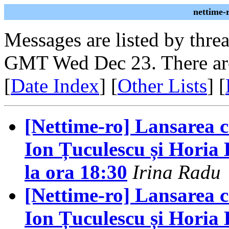
nettime-
Messages are listed by thre
GMT Wed Dec 23. There are
[
Date Index
] [
Other Lists
] [
[Nettime-ro] Lansarea c
Ion Țuculescu și Horia 
la ora 18:30
Irina Radu
[Nettime-ro] Lansarea c
Ion Țuculescu și Horia 