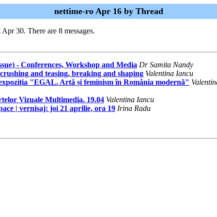
nettime-ro Apr 16 by Thread
 Apr 30. There are 8 messages.
 Issue) - Conferences, Workshop and Media
Dr Samita Nandy
rushing and teasing, breaking and shaping
Valentina Iancu
 în expoziția "EGAL. Artă și feminism în România modernă"
Valentin
telor Vizuale Multimedia. 19.04
Valentina Iancu
e | vernisaj: joi 21 aprilie, ora 19
Irina Radu