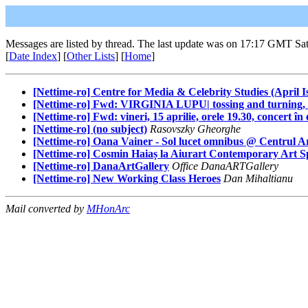
Messages are listed by thread. The last update was on 17:17 GMT Sat
[
Date Index
] [
Other Lists
] [
Home
]
[Nettime-ro] Centre for Media & Celebrity Studies (April
[Nettime-ro] Fwd: VIRGINIA LUPU| tossing and turning, c
[Nettime-ro] Fwd: vineri, 15 aprilie, orele 19.30, concert
[Nettime-ro] (no subject)
Rasovszky Gheorghe
[Nettime-ro] Oana Vainer - Sol lucet omnibus @ Centrul Ar
[Nettime-ro] Cosmin Haiaș la Aiurart Contemporary Art Spac
[Nettime-ro] DanaArtGallery
Office DanaARTGallery
[Nettime-ro] New Working Class Heroes
Dan Mihaltianu
Mail converted by
MHonArc