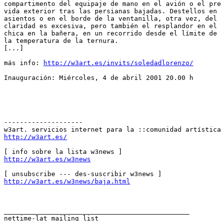
compartimento del equipaje de mano en el avión o el pre
vida exterior tras las persianas bajadas. Destellos en 
asientos o en el borde de la ventanilla, otra vez, del 
claridad es excesiva, pero también el resplandor en el 
chica en la bañera, en un recorrido desde el límite de 
la temperatura de la ternura.

[...]

más info: 
http://w3art.es/invits/soledadlorenzo/
Inauguración: Miércoles, 4 de abril 2001 20.00 h

--------------------

http://w3art.es/
http://w3art.es/w3news
http://w3art.es/w3news/baja.html
_______________________________________________

nettime-lat mailing list
