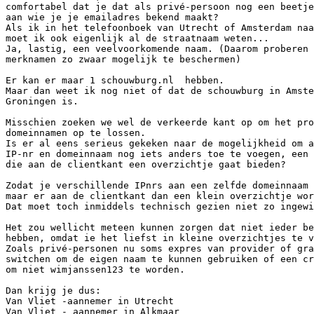
comfortabel dat je dat als privé-persoon nog een beetje
aan wie je je emailadres bekend maakt?

Als ik in het telefoonboek van Utrecht of Amsterdam naa
moet ik ook eigenlijk al de straatnaam weten...

Ja, lastig, een veelvoorkomende naam. (Daarom proberen 
merknamen zo zwaar mogelijk te beschermen)

Er kan er maar 1 schouwburg.nl  hebben.

Maar dan weet ik nog niet of dat de schouwburg in Amste
Groningen is.

Misschien zoeken we wel de verkeerde kant op om het pro
domeinnamen op te lossen.

Is er al eens serieus gekeken naar de mogelijkheid om a
IP-nr en domeinnaam nog iets anders toe te voegen, een 
die aan de clientkant een overzichtje gaat bieden?

Zodat je verschillende IPnrs aan een zelfde domeinnaam 
maar er aan de clientkant dan een klein overzichtje wor
Dat moet toch inmiddels technisch gezien niet zo ingewi
Het zou wellicht meteen kunnen zorgen dat niet ieder be
hebben, omdat ie het liefst in kleine overzichtjes te v
Zoals privé-personen nu soms expres van provider of gra
switchen om de eigen naam te kunnen gebruiken of een cr
om niet wimjanssen123 te worden.

Dan krijg je dus:

Van Vliet -aannemer in Utrecht

Van Vliet - aannemer in Alkmaar
