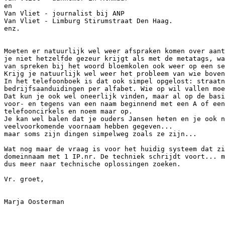
en

Van Vliet - journalist bij ANP

Van Vliet - Limburg Stirumstraat Den Haag.

enz.

Moeten er natuurlijk wel weer afspraken komen over aant
je niet hetzelfde gezeur krijgt als met de metatags, wa
van spreken bij het woord bloemkolen ook weer op een se
Krijg je natuurlijk wel weer het probleem van wie boven
In het telefoonboek is dat ook simpel opgelost: straatn
bedrijfsaanduidingen per alfabet. Wie op wil vallen moe
Dat kun je ook wel oneerlijk vinden, maar al op de basi
voor- en tegens van een naam beginnend met een A of een
telefooncirkels en noem maar op.

Je kan wel balen dat je ouders Jansen heten en je ook n
veelvoorkomende voornaam hebben gegeven...

maar soms zijn dingen simpelweg zoals ze zijn...

Wat nog maar de vraag is voor het huidig systeem dat zi
domeinnaam met 1 IP.nr. De techniek schrijdt voort... m
dus meer naar technische oplossingen zoeken.

Vr. groet,

Marja Oosterman
