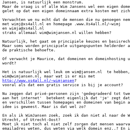
Jansen, is natuurlijk een monstrum.

Maar de vraag is of alle Wim Jansens wel een eigen dome
gelet op dat een eigen domeinnaam extra kosten met zich
Verwachten we nu echt dat de mensen die nu genoegen nem
met wimj@xs4all.nl en homepage .www.Xs4all.nl/~wimj

en wimja@xs4all.nl

straks allemaal wim@wimjansen.nl willen hebben?

Natuurlijk, het gaat om principiele keuzes en basisrech
Maar soms worden principiele uitgangspunten helderder a
de praktische behoefte.

Of verwacht je Maurice, dat domeinen en domeinhosting u
wordt?

Het is natuurlijk wel leuk om wim@jansen.nl  te hebben,
http://www.xs4all.nl/~wimjansen
?

vooral als dat een gratis service is bij je account?

Nu zeggen dat privé-personen zijn 'gedegradeerd tot twe
aan het internet'  betekent eigenlijk dat 'je' zegt dat
en verschillen tussen homepages en domeinen van begin a
idee is geweest. Maar is dat wel zo?

En als ik WimJansen zoek, zoek ik dan niet al naar de W
Utrecht, of Utrecht-Oost?

Moet ik niet toch al niet zelf zorgen dat mensen waarva
emailadres weten, dus weten via welk domein enz..? En i