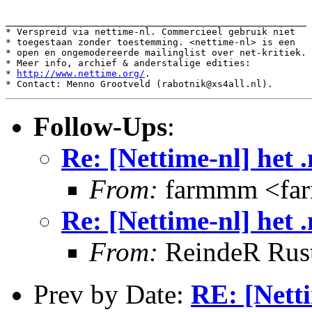
______________________________________________________

* Verspreid via nettime-nl. Commercieel gebruik niet

* toegestaan zonder toestemming. <nettime-nl> is een

* open en ongemodereerde mailinglist over net-kritiek.

* Meer info, archief & anderstalige edities:

* 
http://www.nettime.org/
.

Follow-Ups
:
Re: [Nettime-nl] het 
From:
farmmm <fa
Re: [Nettime-nl] het 
From:
ReindeR Rus
Prev by Date:
RE: [Netti