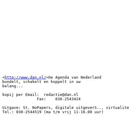
<
http://www.dan.nl/
>De Agenda van Nederland

bundelt, schakelt en koppelt in uw 

belang...

kopij per Email:  redactie@dan.nl

               Fax:    030-2543424

Uitgave: St. NoPapers, digitale uitgeverS... virtualite
Tel.: 030-2544519 (ma t/m vrij 11-16.00 uur)
