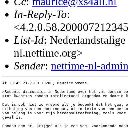
Cc
:
maurice@xs4all.nl
In-Reply-To
:
<4.2.0.58.200007212345
List-Id
: Nederlandstalige
nl.nettime.org>
Sender
:
nettime-nl-admi
At 23:45 21-7-00 +0200, Maurice wrote:

>Recente discussies in Nederland over het .nl domein be
>tot kwesties rondom intellectueel eigendom en domein k
Dat is ook niet zo vreemd als je bedenkt dat het gaat o
uitbating van een domeinnaam, of in feite van een perso
van belang is voor zijn beroepsuitoefening, zoals voor 
geval is.

Random een nr. krijgen als je een veel voorkomende naam